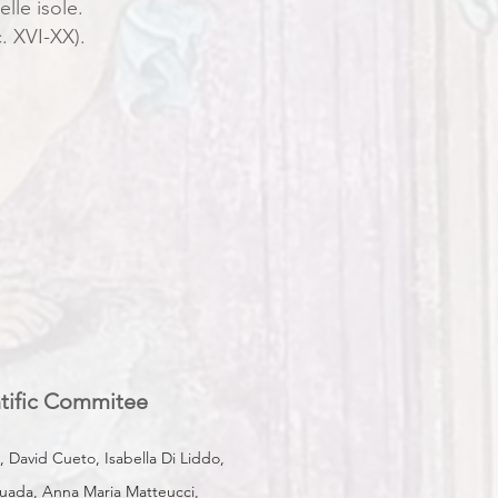
lle isole.
. XVI-XX).
tific Commitee
, David Cueto, Isabella Di Liddo,
ttuada, Anna Maria Matteucci,