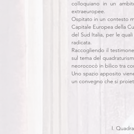
colloquiano in un ambit
extraeuropee.
Ospitato in un contesto me
Capitale Europea della Cul
del Sud Italia, per le qua
radicata.
Raccogliendo il testimone
sul tema del quadraturism
neorococò in bilico tra c
Uno spazio apposito viene 
un convegno che si proietta
I. Quadra