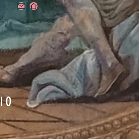
ATTI
COME ARRIVARE
IO