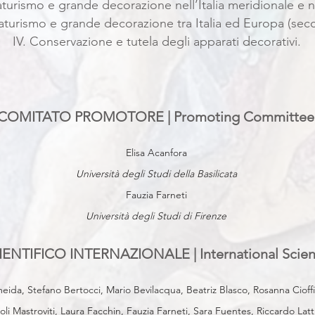
aturismo e grande decorazione nell’Italia meridionale e ne
aturismo e grande decorazione tra Italia ed Europa (secc
IV. Conservazione e tutela degli apparati decorativi.
COMITATO PROMOTORE | Promoting Committee
Elisa Acanfora
Università degli Studi della Basilicata
Fauzia Farneti
Università degli Studi di Firenze
NTIFICO INTERNAZIONALE | International Scien
eida, Stefano Bertocci, Mario Bevilacqua, Beatriz Blasco, Rosanna Cioffi
li Mastroviti, Laura Facchin, Fauzia Farneti, Sara Fuentes, Riccardo La