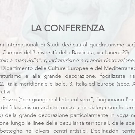
LA CONFERENZA
i Internazionali di Studi dedicati al quadraturismo sar
Campus dell’Università della Basilicata, via Lanera 20).
chio a maraviglia”: quadraturismo e grande decorazione
 Dipartimento delle Culture Europee e del Mediterraneo)
aturismo e alla grande decorazione, focalizzate risp
 2. Italia meridionale e isole, 3. Italia ed Europa (secc.
ativi.
a Pozzo (“congiungere il finto col vero”, “ingannano l’oc
 dell’illusionismo architettonico, che dialoga con le form
co) della grande decorazione particolarmente in voga nei
ne lungo le linee delle peculiarità territoriali, delle sp
otteghe nei diversi centri artistici. Declinazioni territ