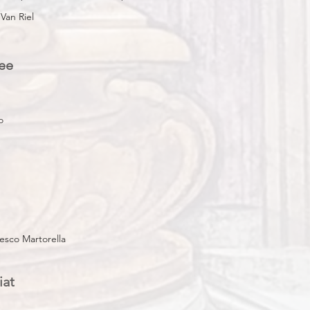
Van Riel
ee
o
cesco Martorella
iat