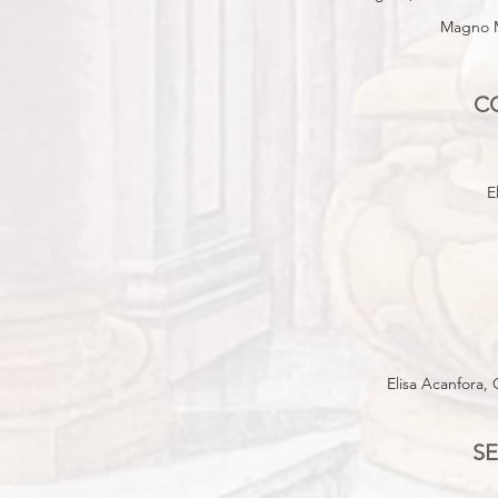
Magno Mo
CO
E
Elisa Acanfora, 
SE