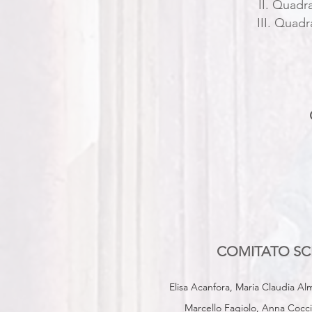
II. Quadr
III. Quadr
COMITATO SCIE
Elisa Acanfora, Maria Claudia Alm
Marcello Fagiolo, Anna Coccio